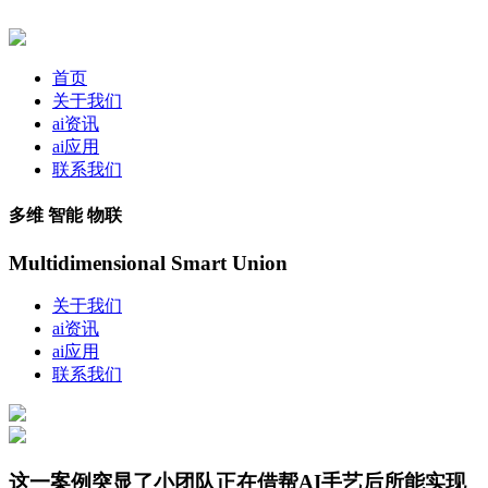
首页
关于我们
ai资讯
ai应用
联系我们
多维 智能 物联
Multidimensional Smart Union
关于我们
ai资讯
ai应用
联系我们
这一案例突显了小团队正在借帮AI手艺后所能实现